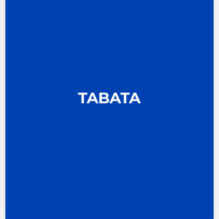
Abnehmen geeignet.
Bindegewebes erreicht. Sehr gut zum
wird eine effektive Straffung des
und verbrennen viele Kalorien in kurzer Zeit. Es
intensiven Übungen steigern den Stoffwechsel
TABATA
nacheinander ausgeführt werden. Die
Pausen je 10 Sekunden, die alle unmittelbar
hochintensiven Durchgängen á 20 Sek. und 7
Ein Krafttraining bestehend aus 8
TABATA