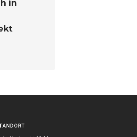
h in
ekt
TANDORT